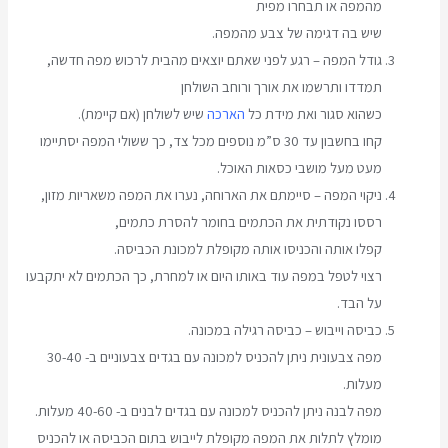
מהמפה או תבחרו מפית
שיש בה דגימה של צבע מהמפה.
גודל המפה – רגע לפני שאתם יוצאים מהבית לרכוש מפה חדשה,
תמדדו ותרשמו את אורך ורוחב השולחן
כשהוא סגור ואת מידת כל
הארכה
שיש לשולחן (אם קיימת).
קחו בחשבון עד 30 ס”מ נוספים מכל צד, כך ששולי המפה יסתיימו
מעט מעל מושבי כסאות האוכל.
ניקוי המפה – סיימתם את הארוחה, נערו את המפה משאריות מזון,
רססו נקודתית את הכתמים בחומר להסרת כתמים,
קפלו אותה והכניסו אותה מקופלת למכונת הכביסה.
רצוי לטפל במפה עוד באותו היום או למחרת, כך הכתמים לא יתקבעו
על הבד.
כביסה וייבוש – כביסה רגילה במכונה.
מפה צבעונית ניתן להכניס למכונה עם בגדים צבעוניים ב- 30-40
מעלות.
מפה לבנה ניתן להכניס למכונה עם בגדים לבנים ב- 40-60 מעלות.
מומלץ לתלות את המפה מקופלת לייבוש בתום הכביסה או להכניס