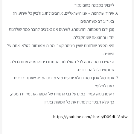
לייבוש במכונה בחום נמוך.
איחוד שולחנות – אנו הישראליים, אוהבים לחגוג ולציין כל אירוע וחג
באירוע רב משתתפים
(וכן ירבו השמחות והחגיגות). לעיתים אנו נאלצים לחבר כמה שולחנות
יחדיו והתוצאה שמתקבלת
היא מספר שולחנות שאין ביניהם קשר ומפות שמונחות כטלאי אחת על
השנייה.
הצטיידו במפה זהה לכל השולחנות המתחברים או מפה אחת גדולה
שתתאים לכל החיבורים.
אתם מול ארון המפות ולא יודעים מהי מידת המפה שאתם צריכים
כעת לשלוף?
רישמו בטוש עמיד במים על גבי התוויות של המפה את מידת המפה,
כך שלא תצטרכו לפתוח את כל המפות בארון.
https://youtube.com/shorts/D09dUjVjofw