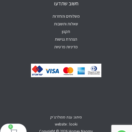
חשוב שתדעו
p
k
a
-
m
f
משלוחים והחזרות
שאלות ותשובות
תקנון
הצהרת נגישות
מדיניות פרטיות
מיתוג: ענת סמולרצ׳יק
website : looki
0
עגל
Copyright © 2026 Homey Naomy